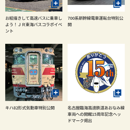
お絵描きして高速バスに乗車し
700系新幹線電車運転台特別公
よう！ＪＲ東海バスコラボイベ
開
ント
キハ82形式気動車特別公開
名古屋臨海高速鉄道あおなみ線
車両への開館15周年記念ヘッ
ドマーク掲出